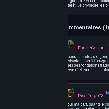
l'ergonomie et la durabili
intérêt. Je privilégie les 
Commentaires (1
l
FoncierVision
Quand tu parles d'ergonom
résistaient pas à l'usag
mais des fondations fragile
serve réellement le confor
l
PixelForge78
Pour ma part, quand je che
assez pragmatique, je dois 