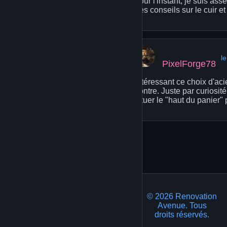
pour l'instant, je suis ass
Les conseils sur le cuir e
l
PixelForge78
Intéressant ce choix d'acie
contre. Juste par curiosit
situer le "haut du panier"
© 2026 Renovation
Avenue. Tous
droits réservés.