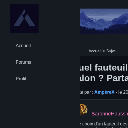
Accueil
Accueil
>
Sujet
Forums
Quel fauteui
salon ? Part
Profil
Posté par :
AmpèreX
- le 2
BaronneHauss
Le choix d'un fauteuil des