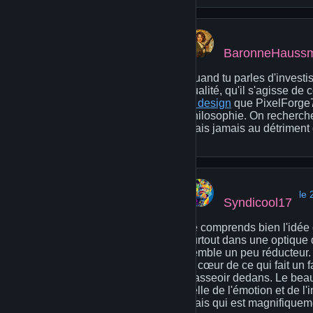
BaronneHauss
Quand tu parles d'investi
qualité, qu'il s'agisse de
in design
que PixelForge7
philosophie. On recherche 
mais jamais au détriment d
le 
Syndicool17
Je comprends bien l'idée d
surtout dans une optique d
semble un peu réducteur. L
le cœur de ce qui fait un f
s'asseoir dedans. Le beau,
celle de l'émotion et de l'i
mais qui est magnifiqueme