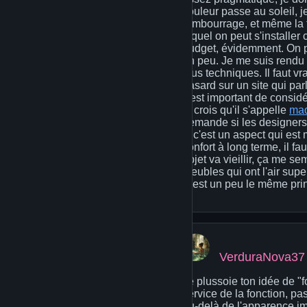
couleur passe au soleil, je
rembourrage, et même la fac
lequel on peut s'installer
budget, évidemment. On peu
un peu. Je me suis rendu 
plus techniques. Il faut vr
hasard sur un site qui par
c'est important de considé
je crois qu'il s'appelle
mad
demande si les designers 
si c'est un aspect qui es
confort à long terme, il f
objet va vieillir, ça me 
meubles qui ont l'air sup
C'est un peu le même princ
VerduraNova37
Je plussoie ton idée de "f
service de la fonction, p
au-delà de l'apparence im