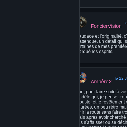
l
FoncierVision
L'audace et l'originalité, 
inattendue, un détail qui 
certaines de mes première
marqué les esprits.
le 22 
AmpèreX
Bon, pour faire suite à vos
modèle qui, je pense, con
robuste, et le revêtement e
épurées, un peu rétro mai
tenir la route sans faire t
mais après avoir cherché u
pas s'affaisser ou se déch