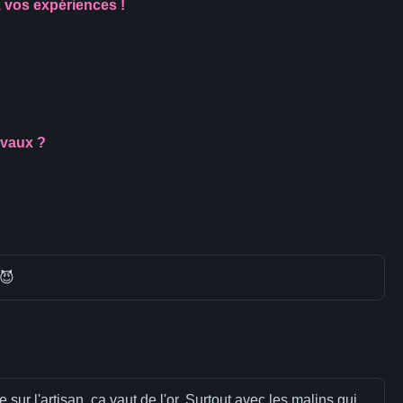
z vos expériences !
avaux ?
 😈
sur l'artisan, ça vaut de l'or. Surtout avec les malins qui