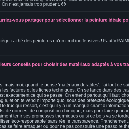
 On n'est jamais trop prudent. 🧐
rriez-vous partager pour sélectionner la peinture idéale p
piège caché des peintures qu'on croit inoffensives ! Faut VRAIME
leurs conseils pour choisir des matériaux adaptés à vos tr
, mais moi, quand je pense 'matériaux durables', j'ai tout de sui
 fois les factures et les fiches techniques. On se lance dans des t
st exactement ce qui se passe. On entend partout qu'il faut 'choi
gle, et on te vend n'importe quoi sous des prétextes écologiqu
et le truc qui ressort, c'est qu'il y a un manque criant d'informa
ls, de normes, de composition chimique, mais pour faire quoi au
raiment tenir ses promesses thermiques ou si ce bois va se tordr
liser 'éco-responsable' sans réelle transparence. Franchement, ça
pas se faire arnaquer ou pour ne pas construire une passoire th