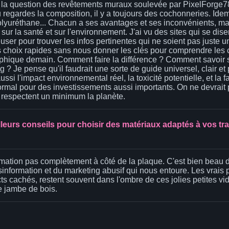
la question des revêtements muraux soulevée par PixelForge78, o
 regardes la composition, il y a toujours des cochonneries. Idem 
polyuréthane... Chacun a ses avantages et ses inconvénients, ma
 sur la santé et sur l'environnement. J'ai vu des sites qui se d
euser pour trouver les infos pertinentes qui ne soient pas juste
 choix rapides sans nous donner les clés pour comprendre les
ophique demain. Comment faire la différence ? Comment savoir si l
 ? Je pense qu'il faudrait une sorte de guide universel, clair et
ssi l'impact environnemental réel, la toxicité potentielle, et la 
normal pour des investissements aussi importants. On ne devrait 
 respectent un minimum la planète.
leurs conseils pour choisir des matériaux adaptés à vos tr
rmation pas complètement à côté de la plaque. C'est bien beau 
information et du marketing abusif qui nous entoure. Les vrais 
cts cachés, restent souvent dans l'ombre de ces jolies petites vi
 jambe de bois.