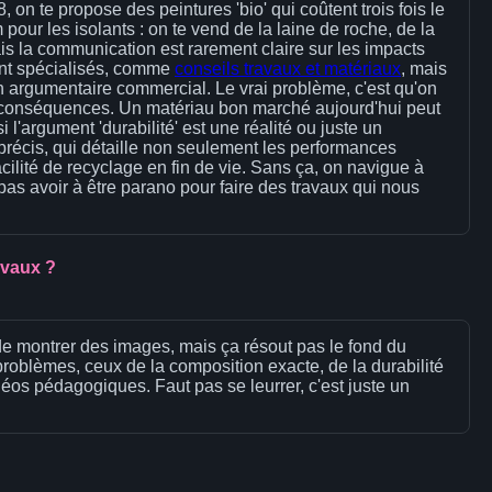
n te propose des peintures 'bio' qui coûtent trois fois le
pour les isolants : on te vend de la laine de roche, de la
is la communication est rarement claire sur les impacts
isent spécialisés, comme
conseils travaux et matériaux
, mais
 un argumentaire commercial. Le vrai problème, c'est qu'on
 conséquences. Un matériau bon marché aujourd'hui peut
'argument 'durabilité' est une réalité ou juste un
 précis, qui détaille non seulement les performances
facilité de recyclage en fin de vie. Sans ça, on navigue à
pas avoir à être parano pour faire des travaux qui nous
avaux ?
de montrer des images, mais ça résout pas le fond du
problèmes, ceux de la composition exacte, de la durabilité
déos pédagogiques. Faut pas se leurrer, c'est juste un