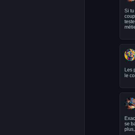
Si tu
coup
teste
métie
Les 
le co
Exact
se ba
plus