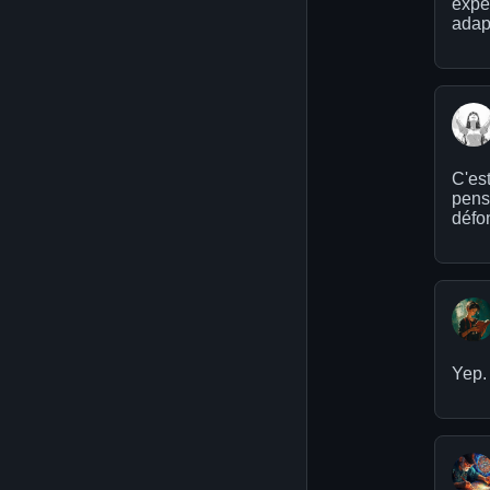
expér
adapt
C'est
pens
défo
Yep.