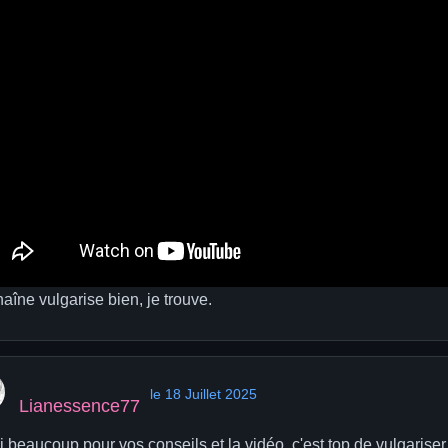
aîne vulgarise bien, je trouve.
le 18 Juillet 2025
Lianessence77
i beaucoup pour vos conseils et la vidéo, c'est top de vulgarise