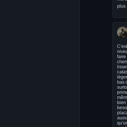
plus 
C'es
nive
fair
cher
lisse
cata
léger
bas 
surto
primo
même 
bien 
besoi
placa
aussi
qu'un