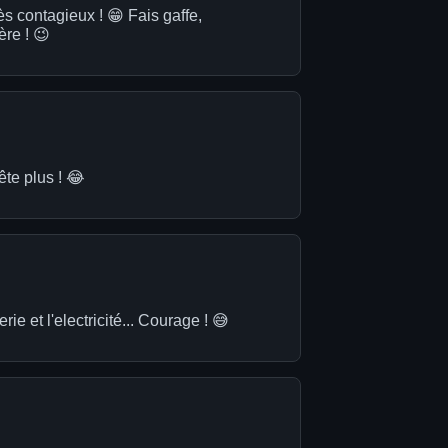
ès contagieux ! 😁 Fais gaffe,
ère ! 😉
rête plus ! 😂
rie et l'electricité... Courage ! 😅