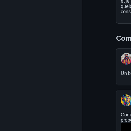
et je
quel
cons
Comm
Un bo
Comp
prop