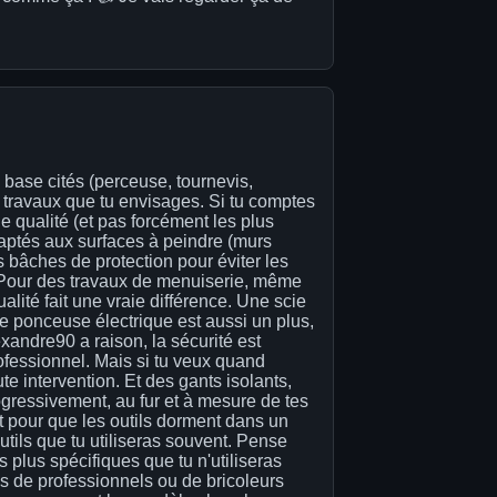
 base cités (perceuse, tournevis,
 travaux que tu envisages. Si tu comptes
e qualité (et pas forcément les plus
daptés aux surfaces à peindre (murs
es bâches de protection pour éviter les
. Pour des travaux de menuiserie, même
alité fait une vraie différence. Une scie
 ponceuse électrique est aussi un plus,
exandre90 a raison, la sécurité est
rofessionnel. Mais si tu veux quand
te intervention. Et des gants isolants,
rogressivement, au fur et à mesure de tes
est pour que les outils dorment dans un
 outils que tu utiliseras souvent. Pense
 plus spécifiques que tu n'utiliseras
rès de professionnels ou de bricoleurs