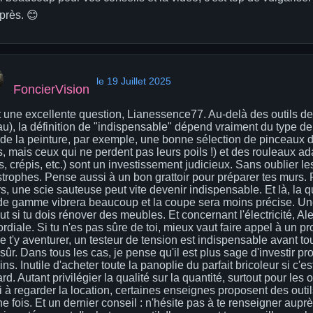
près. 😊
le 19 Juillet 2025
FoncierVision
t une excellente question, Lianessence77. Au-delà des outils de
au), la définition de "indispensable" dépend vraiment du type de
e de la peinture, par exemple, une bonne sélection de pinceaux d
s, mais ceux qui ne perdent pas leurs poils !) et des rouleaux a
s, crépis, etc.) sont un investissement judicieux. Sans oublier l
strophes. Pense aussi à un bon grattoir pour préparer tes murs
s, une scie sauteuse peut vite devenir indispensable. Et là, la qu
de gamme vibrera beaucoup et la coupe sera moins précise. Une
ut si tu dois rénover des meubles. Et concernant l'électricité, Al
rdiale. Si tu n'es pas sûre de toi, mieux vaut faire appel à un p
t'y aventurer, un testeur de tension est indispensable avant tou
sûr. Dans tous les cas, je pense qu'il est plus sage d'investir p
ns. Inutile d'acheter toute la panoplie du parfait bricoleur si c'
rd. Autant privilégier la qualité sur la quantité, surtout pour les
 à regarder la location, certaines enseignes proposent des outils
e fois. Et un dernier conseil : n'hésite pas à te renseigner aup