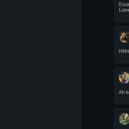
Excel
Lian
Héhé,
Ah ba