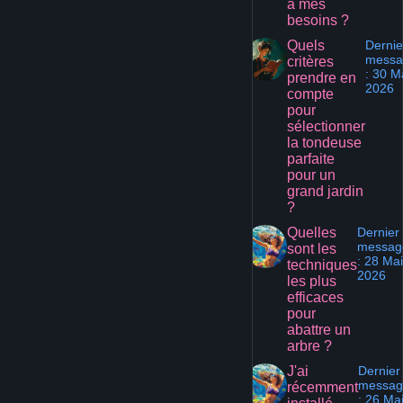
à mes
besoins ?
Quels
Dernie
messa
critères
: 30 M
prendre en
2026
compte
pour
sélectionner
la tondeuse
parfaite
pour un
grand jardin
?
Quelles
Dernier
messag
sont les
: 28 Mai
techniques
2026
les plus
efficaces
pour
abattre un
arbre ?
J'ai
Dernier
messag
récemment
: 26 Ma