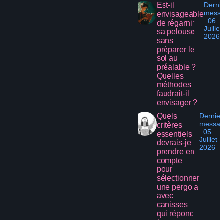
Est-il
Dern
mes
envisageable
: 06
de régarnir
Juille
sa pelouse
2026
sans
préparer le
sol au
préalable ?
Quelles
méthodes
faudrait-il
envisager ?
Quels
Dernie
messa
critères
: 05
essentiels
Juillet
devrais-je
2026
prendre en
compte
pour
sélectionner
une pergola
avec
canisses
qui répond