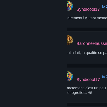
le
Syndicool17
Clairement ! Autant mettre
BaronneHauss
Tout à fait, la qualité se 
le
Syndicool17
Exactement, c'est un peu 
vite regretter... 😅