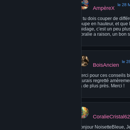
le 28 
AmpèreX
Si tu dois couper de diffé
coupe en hauteur, et que l'
guidage, c'est un peu plus
Coralie a raison, un bon s
le 2
BoisAncien
Merci pour ces conseils bie
j'aurais regretté amèremen
ça de plus près. Merci !
CoralieCristal62
Bonjour NoisetteBleue, Je