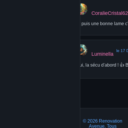
CoralieCristal62
Et puis une bonne lame c'
le 17
Luminella
Oui, la sécu d'abord ! 👍 
© 2026 Renovation
Avenue. Tous