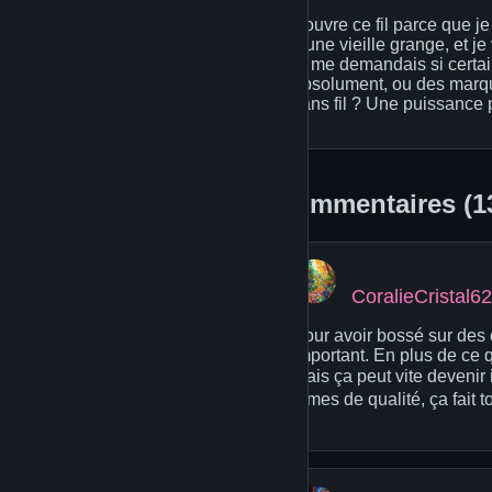
J'ouvre ce fil parce que je
d'une vieille grange, et j
je me demandais si certa
absolument, ou des marques 
sans fil ? Une puissance 
Commentaires (1
CoralieCristal62
Pour avoir bossé sur des c
important. En plus de ce q
mais ça peut vite devenir 
lames de qualité, ça fait t