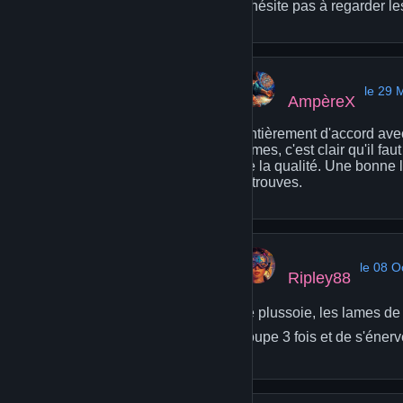
n'hésite pas à regarder le
le 29 
AmpèreX
Entièrement d'accord avec
lames, c'est clair qu'il fa
de la qualité. Une bonne l
retrouves.
le 08 O
Ripley88
Je plussoie, les lames de 
coupe 3 fois et de s'énerv