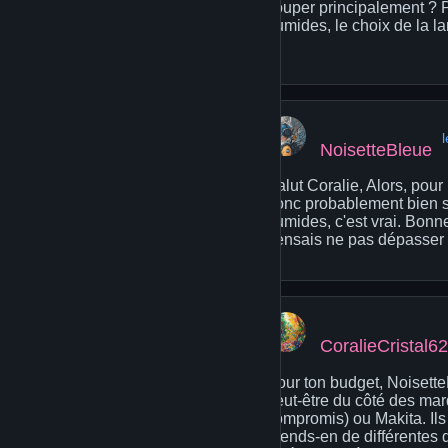
couper principalement ? P
humides, le choix de la la
👀
NoisetteBleue
Salut Coralie, Alors, pour
donc probablement bien se
humides, c'est vrai. Bonn
pensais ne pas dépasser 3
CoralieCristal62
Pour ton budget, Noisette
peut-être du côté des ma
compromis) ou Makita. Ils 
prends-en de différentes d