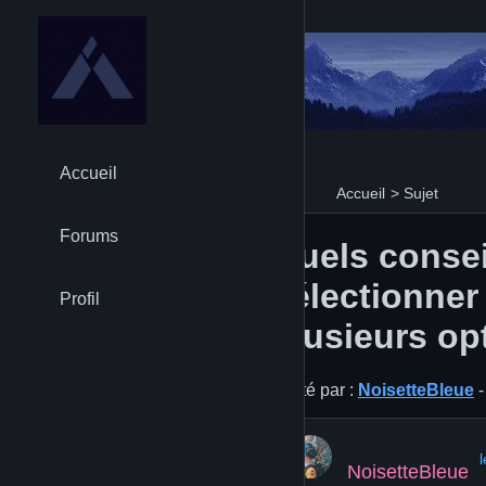
Accueil
Accueil
>
Sujet
Forums
Quels consei
sélectionner 
Profil
plusieurs op
Posté par :
NoisetteBleue
-
NoisetteBleue