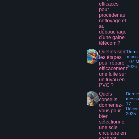
efficaces
pour
procéder au
nettoyage et
au
débouchage
d'une gaine
télécom ?
Quelles sont
Derni
mess
les étapes
: 07 M
pour réparer
2026
efficacement
une fuite sur
un tuyau en
PVC ?
Quels
Dernie
messa
conseils
17
donneriez-
Décem
vous pour
2025
bien
sélectionner
une scie
circulaire en
sachant