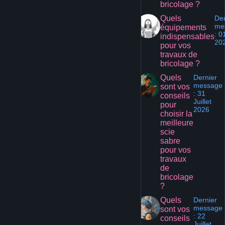
bricolage ?
Quels
Der
me
équipements
: 0
indispensables
20
pour vos
travaux de
bricolage ?
Quels
Dernier
message
sont vos
: 31
conseils
Juillet
pour
2026
choisir la
meilleure
scie
sabre
pour vos
travaux
de
bricolage
?
Quels
Dernier
message
sont vos
: 22
conseils
Juillet