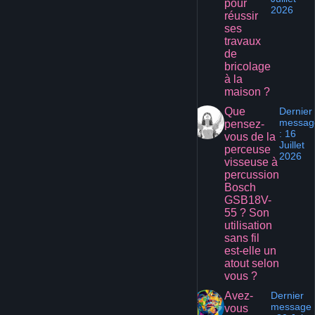
pour
2026
réussir
ses
travaux
de
bricolage
à la
maison ?
Que
Dernier
messag
pensez-
: 16
vous de la
Juillet
perceuse
2026
visseuse à
percussion
Bosch
GSB18V-
55 ? Son
utilisation
sans fil
est-elle un
atout selon
vous ?
Avez-
Dernier
message
vous