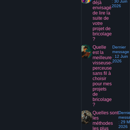
: 30 Juin
déjà
2026
envisagé
de lire la
suite de
votre
projet de
bricolage
?
Quelle
Dernier
message
est la
: 12 Juin
meilleure
2026
visseuse-
perceuse
sans fil à
choisir
pour mes
projets
de
bricolage
?
Quelles sont
Derni
mess
les
: 29 M
méthodes
2026
les plus