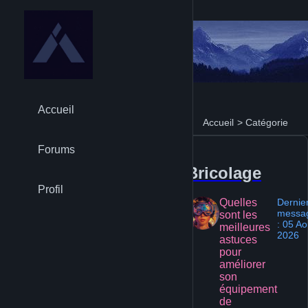
Accueil
Accueil
>
Catégorie
Forums
Bricolage
Profil
Quelles
Dernie
messa
sont les
: 05 Ao
meilleures
2026
astuces
pour
améliorer
son
équipement
de